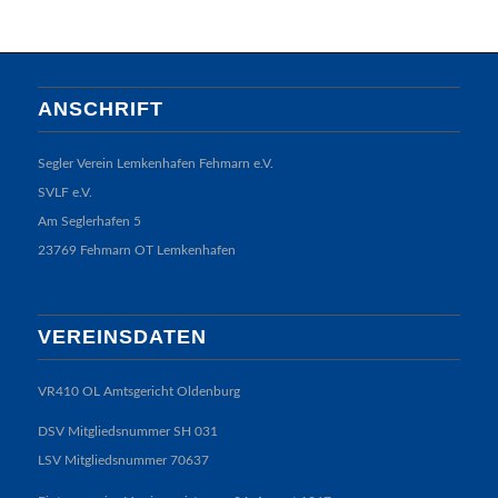
ANSCHRIFT
Segler Verein Lemkenhafen Fehmarn e.V.
SVLF e.V.
Am Seglerhafen 5
23769 Fehmarn OT Lemkenhafen
VEREINSDATEN
VR410 OL Amtsgericht Oldenburg
DSV Mitgliedsnummer SH 031
LSV Mitgliedsnummer 70637